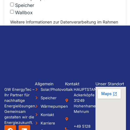
Speicher
Wallbox
Weitere Informationen zur Datenverarbeitung im Rahmen
Ihrer Kontaktanfrage finden Sie in unserer
Datenschutzerklärung
.
Senden
Allgemein
Kontakt
Unser Standort
GW EnergyTec –
Solar/Photovoltaik
HAUPTSTANDORT
Ihr Partner für
Ackerköpfe 28
Speicher
nachhaltige
31249
Energielösungen.
Hohenhameln /
Wärmepumpen
Gemeinsam
Mehrum
Kontakt
gestalten wir die
Energiezukunft.
Karriere
+49 5128