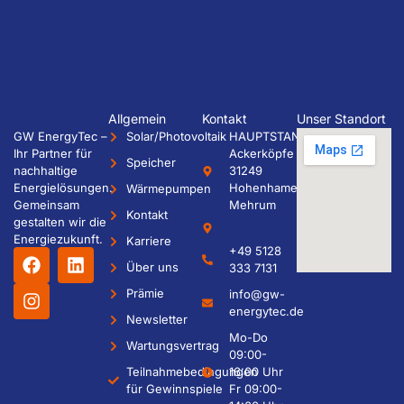
Allgemein
Kontakt
Unser Standort
GW EnergyTec –
Solar/Photovoltaik
HAUPTSTANDORT
Ihr Partner für
Ackerköpfe 28
Speicher
nachhaltige
31249
Energielösungen.
Hohenhameln /
Wärmepumpen
Gemeinsam
Mehrum
Kontakt
gestalten wir die
Energiezukunft.
Karriere
+49 5128
Über uns
333 7131
Prämie
info@gw-
energytec.de
Newsletter
Mo-Do
Wartungsvertrag
09:00-
Teilnahmebedingungen
16:00 Uhr
für Gewinnspiele
Fr 09:00-