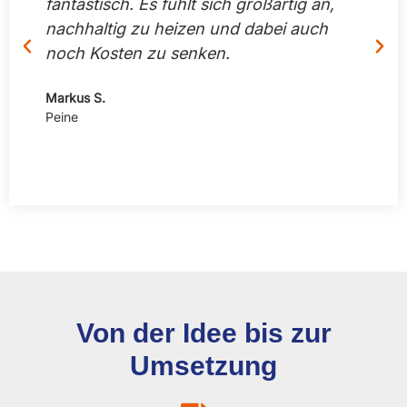
fantastisch. Es fühlt sich großartig an,
g
nachhaltig zu heizen und dabei auch
d
noch Kosten zu senken.
s
E
Markus S.
Peine
J
B
Von der Idee bis zur
Umsetzung